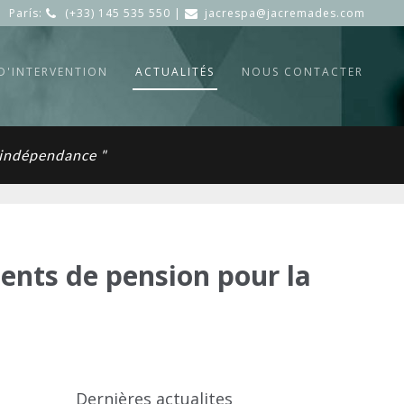
París:
(+33) 145 535 550 |
jacrespa@jacremades.com
D'INTERVENTION
ACTUALITÉS
NOUS CONTACTER
t indépendance "
ents de pension pour la
Dernières actualites