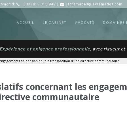
Madrid:
(+34) 915 316 949 |
jacremades@jacremades.com
ACCUEIL
LE CABINET
AVOCATS
DOMAINES 
Expérience et exigence professionnelle
, avec rigueur e
 engagements de pension pour la transposition d'une directive communautaire
latifs concernant les engagem
directive communautaire