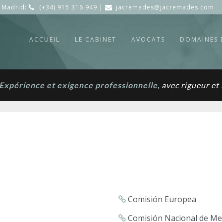
Madrid:
(+34) 915 316 949 |
jacremades@jacremades.com
ACCUEIL
LE CABINET
AVOCATS
DOMAINES 
Expérience et exigence professionnelle
, avec rigueur e
Comisión Europea
Comisión Nacional de Me