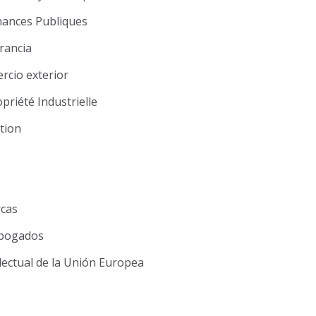
nances Publiques
rancia
rcio exterior
opriété Industrielle
tion
rcas
Abogados
lectual de la Unión Europea