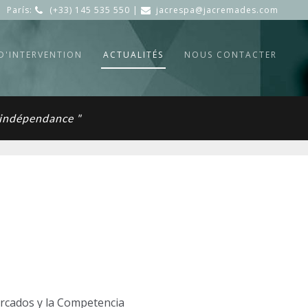
París:
(+33) 145 535 550 |
jacrespa@jacremades.com
D'INTERVENTION
ACTUALITÉS
NOUS CONTACTER
t indépendance "
rcados y la Competencia